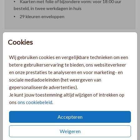
Kaarten met folie of bijzondere vorm: voor 18:00 uur
besteld, in twee werkdagen in huis
29 kleuren enveloppen
Cookies
Formaten en prijzen
Wij gebruiken cookies en vergelijkbare technieken om een
betere gebruikerservaring te bieden, ons websiteverkeer
en onze prestaties te analyseren en voor marketing- en
PRODUCTINFORMATIE
sociale mediadoeleinden (het weergeven van
gepersonaliseerde advertenties).
Je kunt jouw toestemming altijd wijzigen of intrekken op
OMSCHRIJVING
ons
ons cookiebeleid
.
Lief roze geboortekaartje voor een meisje met een krans in
folie.
Accepteren
COLLECTIE
Weigeren