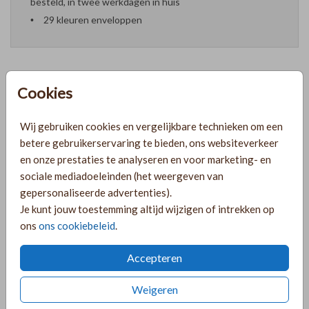
besteld, in twee werkdagen in huis
29 kleuren enveloppen
Cookies
Formaten en prijzen
Wij gebruiken cookies en vergelijkbare technieken om een
betere gebruikerservaring te bieden, ons websiteverkeer
PRODUCTINFORMATIE
en onze prestaties te analyseren en voor marketing- en
sociale mediadoeleinden (het weergeven van
gepersonaliseerde advertenties).
OMSCHRIJVING
Je kunt jouw toestemming altijd wijzigen of intrekken op
Lief geboortekaartje voor een meisje met goudfolie en een
ons
ons cookiebeleid
.
lijntekening van een bloem. Het kaartje heeft een oudroze
achtergrond en is voorzien van goudfolie.
Accepteren
COLLECTIE
Weigeren