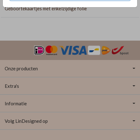
Geboortekaartjes met enkelzijdige folie
Onze producten
Extra's
Informatie
Volg LinDesigned op