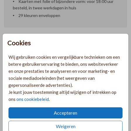
Kaarten met folie of bijzondere vorm: voor 18:00 uur
besteld, in twee werkdagen in huis
29 kleuren enveloppen
Cookies
Formaten en prijzen
Wij gebruiken cookies en vergelijkbare technieken om een
betere gebruikerservaring te bieden, ons websiteverkeer
PRODUCTINFORMATIE
en onze prestaties te analyseren en voor marketing- en
sociale mediadoeleinden (het weergeven van
gepersonaliseerde advertenties).
OMSCHRIJVING
Je kunt jouw toestemming altijd wijzigen of intrekken op
ons
ons cookiebeleid
.
Lief geboortekaartje voor een jongetje met zandkleur
achtergrond in linnenlook en goudfolie. Jongensnaam
Accepteren
Floris.
Weigeren
COLLECTIE