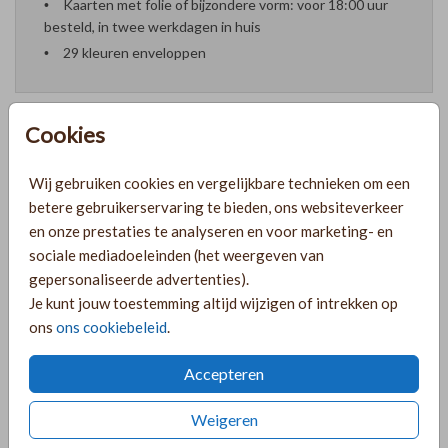
Kaarten met folie of bijzondere vorm: voor 18:00 uur
besteld, in twee werkdagen in huis
29 kleuren enveloppen
Cookies
Formaten en prijzen
Wij gebruiken cookies en vergelijkbare technieken om een
betere gebruikerservaring te bieden, ons websiteverkeer
en onze prestaties te analyseren en voor marketing- en
PRODUCTINFORMATIE
sociale mediadoeleinden (het weergeven van
gepersonaliseerde advertenties).
Je kunt jouw toestemming altijd wijzigen of intrekken op
OMSCHRIJVING
ons
ons cookiebeleid
.
Zandkleur linnenlook jubileumkaart met goudfolie en
structuur achtergrond.
Accepteren
COLLECTIE
Weigeren