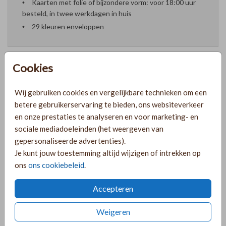
Kaarten met folie of bijzondere vorm: voor 18:00 uur
besteld, in twee werkdagen in huis
29 kleuren enveloppen
Cookies
Formaten en prijzen
Wij gebruiken cookies en vergelijkbare technieken om een
betere gebruikerservaring te bieden, ons websiteverkeer
en onze prestaties te analyseren en voor marketing- en
PRODUCTINFORMATIE
sociale mediadoeleinden (het weergeven van
gepersonaliseerde advertenties).
Je kunt jouw toestemming altijd wijzigen of intrekken op
OMSCHRIJVING
ons
ons cookiebeleid
.
Vrolijke save the date met veldbloemen in rosegoud en wit.
Het kaartje is voorzien van prachtige foliedruk in rosegoud.
Accepteren
COLLECTIE
Weigeren