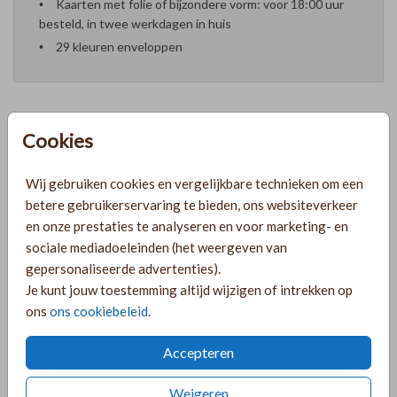
Kaarten met folie of bijzondere vorm: voor 18:00 uur
besteld, in twee werkdagen in huis
29 kleuren enveloppen
Cookies
Formaten en prijzen
Wij gebruiken cookies en vergelijkbare technieken om een
betere gebruikerservaring te bieden, ons websiteverkeer
PRODUCTINFORMATIE
en onze prestaties te analyseren en voor marketing- en
sociale mediadoeleinden (het weergeven van
gepersonaliseerde advertenties).
OMSCHRIJVING
Je kunt jouw toestemming altijd wijzigen of intrekken op
Mooi trouwkaartje met oudroze en zwarte
ons
ons cookiebeleid
.
waterverfvlekken. De hartjes en tekst zijn in goudfolie. Alle
kleuren en lettertypes op het kaartje zijn naar wens aan te
Accepteren
passen.
Weigeren