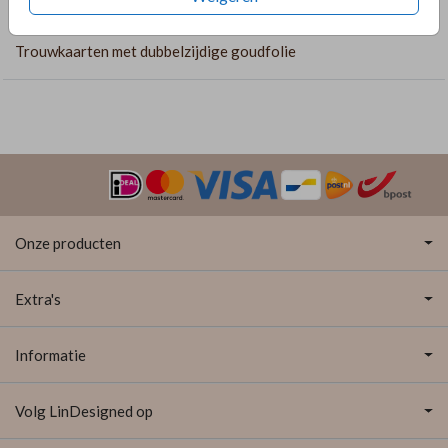
COLLECTIE
Trouwkaarten met dubbelzijdige goudfolie
Onze producten
Extra's
Informatie
Volg LinDesigned op