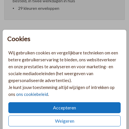
besteld, in twee werkdagen in huis
29 kleuren enveloppen
Cookies
Formaten en prijzen
Wij gebruiken cookies en vergelijkbare technieken om een
betere gebruikerservaring te bieden, ons websiteverkeer
PRODUCTINFORMATIE
en onze prestaties te analyseren en voor marketing- en
sociale mediadoeleinden (het weergeven van
gepersonaliseerde advertenties).
OMSCHRIJVING
Je kunt jouw toestemming altijd wijzigen of intrekken op
Chique trouwkaart met zandkleur achtergrond en folie. De
ons
ons cookiebeleid
.
kaart is voorzien van een korte dagplanning op de
achterkant die je naar wens kan aanpassen.
Accepteren
COLLECTIE
Weigeren