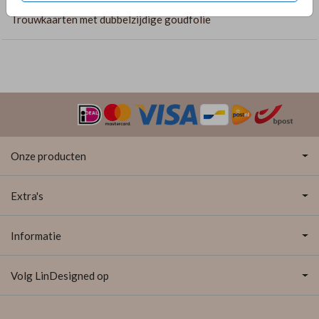
Trouwkaarten met dubbelzijdige goudfolie
Onze producten
Extra's
Informatie
Volg LinDesigned op