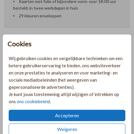
Kaarten met folie of bijzondere vorm: voor 18:00 uur
besteld, in twee werkdagen in huis
29 kleuren enveloppen
Cookies
Formaten en prijzen
Wij gebruiken cookies en vergelijkbare technieken om een
betere gebruikerservaring te bieden, ons websiteverkeer
PRODUCTINFORMATIE
en onze prestaties te analyseren en voor marketing- en
sociale mediadoeleinden (het weergeven van
gepersonaliseerde advertenties).
OMSCHRIJVING
Je kunt jouw toestemming altijd wijzigen of intrekken op
ons
ons cookiebeleid
.
Trouwkaart in warme naturel tinten met verfstrepen in
mauve, taupe en zandkleur. Pas de kaart naar wens aan en
Accepteren
bestel een proefdruk.
Weigeren
COLLECTIE