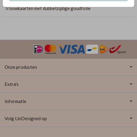
Trouwkaarten met dubbelzijdige goudfolie
Onze producten
Extra's
Informatie
Volg LinDesigned op