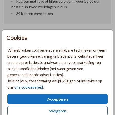
Kaarten met folie of bijzondere vorm: voor 18:00 uur
besteld, in twee werkdagen in huis
29 kleuren enveloppen
Cookies
Formaten en prijzen
Wij gebruiken cookies en vergelijkbare technieken om een
betere gebruikerservaring te bieden, ons websiteverkeer
PRODUCTINFORMATIE
en onze prestaties te analyseren en voor marketing- en
sociale mediadoeleinden (het weergeven van
gepersonaliseerde advertenties).
OMSCHRIJVING
Je kunt jouw toestemming altijd wijzigen of intrekken op
ons
ons cookiebeleid
.
Minimalistische zandkleur save the date goudfolie. Een
achtergrond met een linnenstructuur. Dit kaartje komt het
Accepteren
mooiste uit op linnen papier!
Weigeren
COLLECTIE