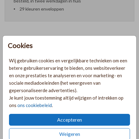
besteld, in twee werkdagen in huis
29 kleuren enveloppen
Cookies
Formaten en prijzen
Wij gebruiken cookies en vergelijkbare technieken om een
PRODUCTINFORMATIE
betere gebruikerservaring te bieden, ons websiteverkeer
en onze prestaties te analyseren en voor marketing- en
sociale mediadoeleinden (het weergeven van
OMSCHRIJVING
gepersonaliseerde advertenties).
Je kunt jouw toestemming altijd wijzigen of intrekken op
Mooie save the date met een groene achtergrond,
ons
ons cookiebeleid
.
trouwlogo, goudfolie en takjes! Er is een bijpassende
dagplanning, trouwkaart en menukaart beschikbaar om een
Accepteren
complete trouwhuisstijl te maken.
Weigeren
COLLECTIE