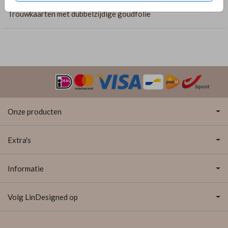
Trouwkaarten met dubbelzijdige goudfolie
Onze producten
Extra's
Informatie
Volg LinDesigned op