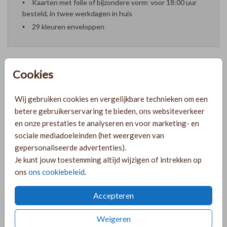
Kaarten met folie of bijzondere vorm: voor 18:00 uur
besteld, in twee werkdagen in huis
29 kleuren enveloppen
Cookies
Formaten en prijzen
Wij gebruiken cookies en vergelijkbare technieken om een
betere gebruikerservaring te bieden, ons websiteverkeer
PRODUCTINFORMATIE
en onze prestaties te analyseren en voor marketing- en
sociale mediadoeleinden (het weergeven van
gepersonaliseerde advertenties).
OMSCHRIJVING
Je kunt jouw toestemming altijd wijzigen of intrekken op
ons
ons cookiebeleid
.
Mooie save the date met waterverfvlekken in bordeaux,
oud-roze en zandkleur. Pas dit kaartje naar wens aan door
Accepteren
te kiezen voor andere kleuren of een andere kleur folie.
Weigeren
COLLECTIE