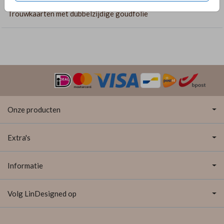
Trouwkaarten met dubbelzijdige goudfolie
Onze producten
Extra's
Informatie
Volg LinDesigned op