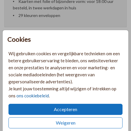
Kaarten met folie of bijzondere vorm: voor 18:00 uur
besteld, in twee werkdagen in huis
29 kleuren enveloppen
Cookies
Formaten en prijzen
Wij gebruiken cookies en vergelijkbare technieken om een
betere gebruikerservaring te bieden, ons websiteverkeer
en onze prestaties te analyseren en voor marketing- en
PRODUCTINFORMATIE
sociale mediadoeleinden (het weergeven van
gepersonaliseerde advertenties).
Je kunt jouw toestemming altijd wijzigen of intrekken op
OMSCHRIJVING
ons
ons cookiebeleid
.
Minimalistische zandkleur trouwkaart met goudfolie en
rozige vlekken.
Accepteren
COLLECTIE
Weigeren