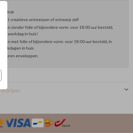
oefdruk
es uit creatieve ontwerpen of ontwerp zelf
arten zonder folie of bijzondere vorm: voor 18:00 uur besteld,
nde werkdag in huis!
arten met folie of bijzondere vorm: voor 18:00 uur besteld, in
werkdagen in huis
 kleuren enveloppen
en prijzen