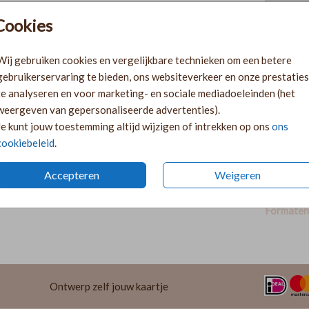
Cookies
Pr
Ki
Wij gebruiken cookies en vergelijkbare technieken om een betere
Ka
gebruikerservaring te bieden, ons websiteverkeer en onze prestaties
volge
te analyseren en voor marketing- en sociale mediadoeleinden (het
Ka
weergeven van gepersonaliseerde advertenties).
twee 
Je kunt jouw toestemming altijd wijzigen of intrekken op ons
ons
29
cookiebeleid
.
Accepteren
Weigeren
Formaten 
Ontwerp zelf jouw kaartje