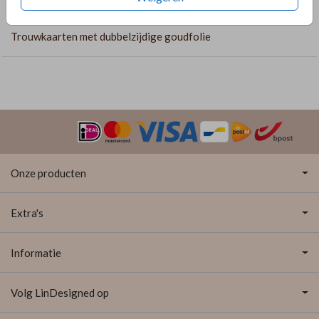
COLLECTIE
Trouwkaarten met dubbelzijdige goudfolie
Onze producten
Extra's
Informatie
Volg LinDesigned op