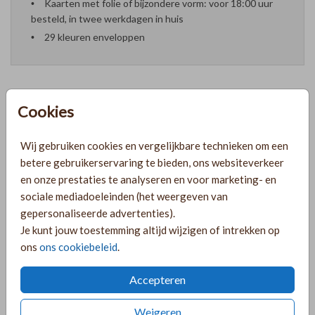
Kaarten met folie of bijzondere vorm: voor 18:00 uur
besteld, in twee werkdagen in huis
29 kleuren enveloppen
Cookies
Formaten en prijzen
Wij gebruiken cookies en vergelijkbare technieken om een
betere gebruikerservaring te bieden, ons websiteverkeer
PRODUCTINFORMATIE
en onze prestaties te analyseren en voor marketing- en
sociale mediadoeleinden (het weergeven van
gepersonaliseerde advertenties).
OMSCHRIJVING
Je kunt jouw toestemming altijd wijzigen of intrekken op
Minimalistisch trouwkaartje met takjes en goudfolie. Het
ons
ons cookiebeleid
.
kaartje is strak, maar toch sierlijk door het mooie lettertype
en de takjes. Pas alles op dit trouwkaartje naar wens aan
Accepteren
zodat het een kaartje wordt dat echt bij jullie past!
Weigeren