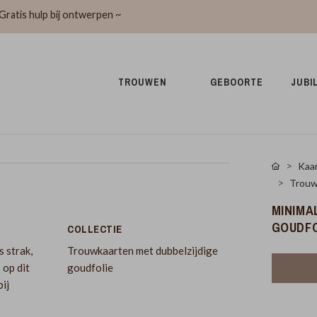
Gratis hulp bij ontwerpen ~
TROUWEN 
GEBOORTE 
JUBI
Kaar
Trouw
MINIMA
GOUDFO
COLLECTIE
s strak,
Trouwkaarten met dubbelzijdige
 op dit
goudfolie
ij