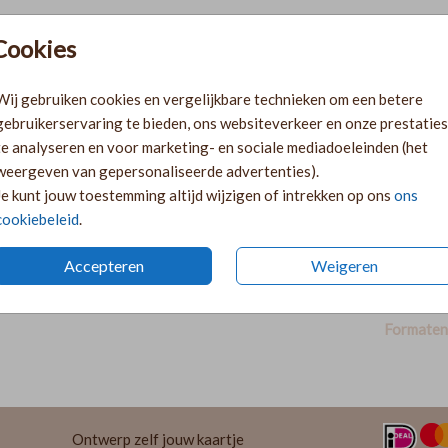
Cookies
Pr
Ki
Wij gebruiken cookies en vergelijkbare technieken om een betere
Ka
gebruikerservaring te bieden, ons websiteverkeer en onze prestaties
volge
te analyseren en voor marketing- en sociale mediadoeleinden (het
Ka
weergeven van gepersonaliseerde advertenties).
twee 
Je kunt jouw toestemming altijd wijzigen of intrekken op ons
ons
29
cookiebeleid
.
Accepteren
Weigeren
Formaten 
Ontwerp zelf jouw kaartje