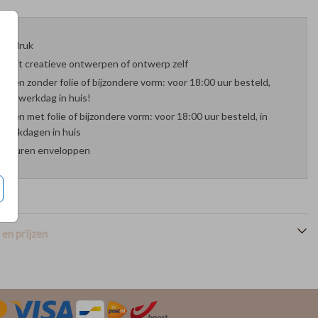
oefdruk
es uit creatieve ontwerpen of ontwerp zelf
arten zonder folie of bijzondere vorm: voor 18:00 uur besteld,
nde werkdag in huis!
arten met folie of bijzondere vorm: voor 18:00 uur besteld, in
werkdagen in huis
 kleuren enveloppen
en prijzen