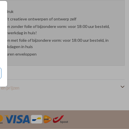
oefdruk
es uit creatieve ontwerpen of ontwerp zelf
arten zonder folie of bijzondere vorm: voor 18:00 uur besteld,
nde werkdag in huis!
arten met folie of bijzondere vorm: voor 18:00 uur besteld, in
werkdagen in huis
 kleuren enveloppen
en prijzen