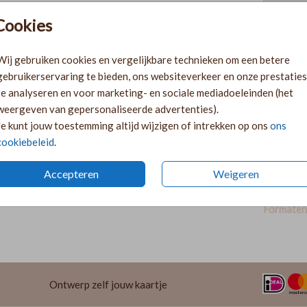
Cookies
Pr
Ki
Wij gebruiken cookies en vergelijkbare technieken om een betere
Ka
gebruikerservaring te bieden, ons websiteverkeer en onze prestaties
volge
te analyseren en voor marketing- en sociale mediadoeleinden (het
Ka
weergeven van gepersonaliseerde advertenties).
twee 
Je kunt jouw toestemming altijd wijzigen of intrekken op ons
ons
29
cookiebeleid
.
Accepteren
Weigeren
Formaten 
Ontwerp zelf jouw kaartje