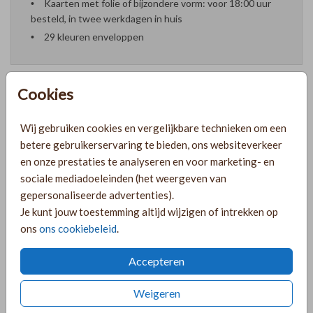
Kaarten met folie of bijzondere vorm: voor 18:00 uur
besteld, in twee werkdagen in huis
29 kleuren enveloppen
Cookies
Formaten en prijzen
Wij gebruiken cookies en vergelijkbare technieken om een
betere gebruikerservaring te bieden, ons websiteverkeer
en onze prestaties te analyseren en voor marketing- en
PRODUCTINFORMATIE
sociale mediadoeleinden (het weergeven van
gepersonaliseerde advertenties).
Je kunt jouw toestemming altijd wijzigen of intrekken op
OMSCHRIJVING
ons
ons cookiebeleid
.
Trouwkaartje met een zandkleur achtergrond, takjes en
tekst in folie! Pas de achtergrondkleur naar wens aan!
Accepteren
COLLECTIE
Weigeren