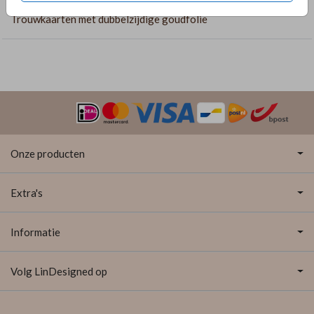
Trouwkaarten met dubbelzijdige goudfolie
Onze producten
Extra's
Informatie
Volg LinDesigned op