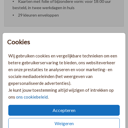
Kaarten met folie of bijzondere vorm: voor 18:00 uur
besteld, in twee werkdagen in huis
29 kleuren enveloppen
Cookies
Formaten en prijzen
Wij gebruiken cookies en vergelijkbare technieken om een
betere gebruikerservaring te bieden, ons websiteverkeer
PRODUCTINFORMATIE
en onze prestaties te analyseren en voor marketing- en
sociale mediadoeleinden (het weergeven van
gepersonaliseerde advertenties).
OMSCHRIJVING
Je kunt jouw toestemming altijd wijzigen of intrekken op
ons
ons cookiebeleid
.
Minimalistisch chique trouwkaartje met een trouwlogo in
foliedruk en de namen van het bruidspaar in goudfolie.
Accepteren
Zwart-wit-goud.
Weigeren
COLLECTIE