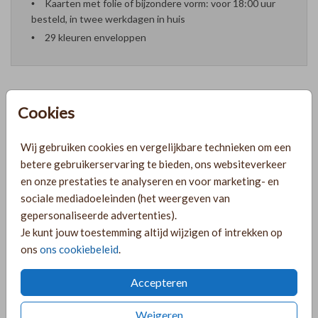
Kaarten met folie of bijzondere vorm: voor 18:00 uur
besteld, in twee werkdagen in huis
29 kleuren enveloppen
Cookies
Formaten en prijzen
Wij gebruiken cookies en vergelijkbare technieken om een
betere gebruikerservaring te bieden, ons websiteverkeer
PRODUCTINFORMATIE
en onze prestaties te analyseren en voor marketing- en
sociale mediadoeleinden (het weergeven van
gepersonaliseerde advertenties).
OMSCHRIJVING
Je kunt jouw toestemming altijd wijzigen of intrekken op
Mooie trouwkaart met droogbloemen en goudfolie. Op de
ons
ons cookiebeleid
.
achterkant vind je een dagplanning. Wijzig het kaartje door
te kiezen voor een andere kleur folie of een ander
Accepteren
lettertype.
Weigeren