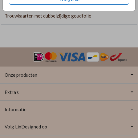
COLLECTIE
Trouwkaarten met dubbelzijdige goudfolie
Onze producten
Extra's
Informatie
Volg LinDesigned op