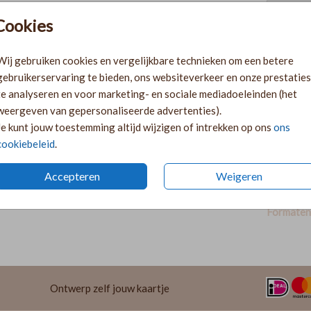
Cookies
Pr
Ki
Wij gebruiken cookies en vergelijkbare technieken om een betere
Ka
gebruikerservaring te bieden, ons websiteverkeer en onze prestaties
volge
te analyseren en voor marketing- en sociale mediadoeleinden (het
Ka
weergeven van gepersonaliseerde advertenties).
twee 
Je kunt jouw toestemming altijd wijzigen of intrekken op ons
ons
29
cookiebeleid
.
Accepteren
Weigeren
Formaten 
Ontwerp zelf jouw kaartje