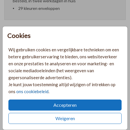
besteld, in twee werkdagen in huis
29 kleuren enveloppen
Cookies
Formaten en prijzen
Wij gebruiken cookies en vergelijkbare technieken om een
betere gebruikerservaring te bieden, ons websiteverkeer
PRODUCTINFORMATIE
en onze prestaties te analyseren en voor marketing- en
sociale mediadoeleinden (het weergeven van
gepersonaliseerde advertenties).
OMSCHRIJVING
Je kunt jouw toestemming altijd wijzigen of intrekken op
ons
ons cookiebeleid
.
Chique minimalistische trouwkaart met sierlijk en strak
lettertype en een marmerlook achtergrond. Met goudfolie.
Accepteren
COLLECTIE
Weigeren
Trouwkaarten met dubbelzijdige goudfolie