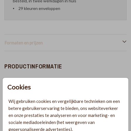
besteld, in twee werkdagen in huis
29 kleuren enveloppen
Formaten en prijzen
PRODUCTINFORMATIE
OMSCHRIJVING
Cookies
Zomers geboortekaartje voor een meisje met aardbeien en
goudfolie. Pas deze kaart naar wens aan in de online editor
Wij gebruiken cookies en vergelijkbare technieken om een
en bestel een proefdruk!
betere gebruikerservaring te bieden, ons websiteverkeer
en onze prestaties te analyseren en voor marketing- en
COLLECTIE
sociale mediadoeleinden (het weergeven van
gepersonaliseerde advertenties).