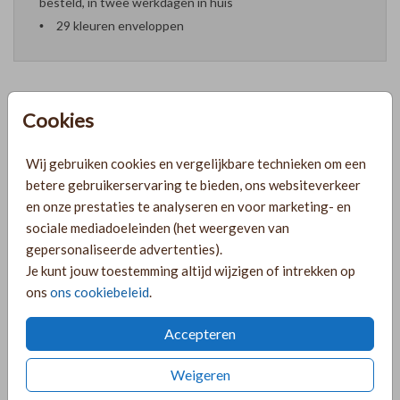
besteld, in twee werkdagen in huis
29 kleuren enveloppen
Cookies
Formaten en prijzen
Wij gebruiken cookies en vergelijkbare technieken om een
betere gebruikerservaring te bieden, ons websiteverkeer
PRODUCTINFORMATIE
en onze prestaties te analyseren en voor marketing- en
sociale mediadoeleinden (het weergeven van
gepersonaliseerde advertenties).
OMSCHRIJVING
Je kunt jouw toestemming altijd wijzigen of intrekken op
Mooie vierkante vrolijke geboortekaart met bloemen in een
ons
ons cookiebeleid
.
krans in de kleuren lila, dusty blue en roze. Voorzien van
rosegouden foliedruk. Mooi voor een meisjes tweeling.
Accepteren
COLLECTIE
Weigeren