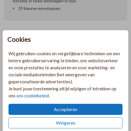
besteld, in twee werkdagen in huis
29 kleuren enveloppen
Cookies
Formaten en prijzen
Wij gebruiken cookies en vergelijkbare technieken om een
betere gebruikerservaring te bieden, ons websiteverkeer
PRODUCTINFORMATIE
en onze prestaties te analyseren en voor marketing- en
sociale mediadoeleinden (het weergeven van
gepersonaliseerde advertenties).
OMSCHRIJVING
Je kunt jouw toestemming altijd wijzigen of intrekken op
Lief geboortekaartje voor een meisjes tweeling met
ons
ons cookiebeleid
.
zandkleur linnen look achtergrond en goudfolie. Op de
voorkant een datum en naam in goudfolie.
Accepteren
COLLECTIE
Weigeren