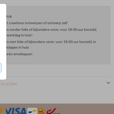
oefdruk
es uit creatieve ontwerpen of ontwerp zelf
arten zonder folie of bijzondere vorm: voor 18:00 uur besteld,
nde werkdag in huis!
arten met folie of bijzondere vorm: voor 18:00 uur besteld, in
werkdagen in huis
 kleuren enveloppen
en prijzen