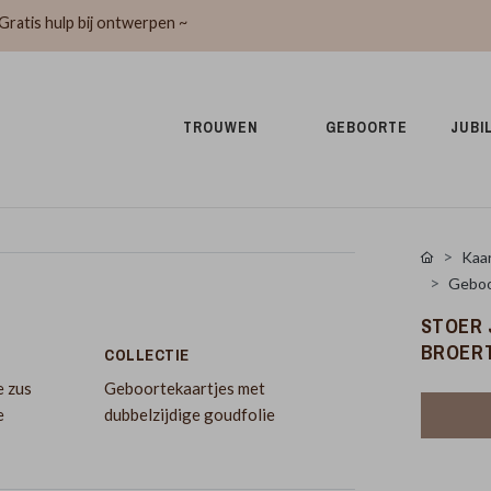
Gratis hulp bij ontwerpen ~
TROUWEN 
GEBOORTE 
JUBI
Kaar
Geboor
STOER 
BROER
COLLECTIE
e zus
Geboortekaartjes met
e
dubbelzijdige goudfolie