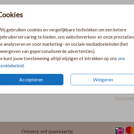
Cookies
Pr
Ki
Wij gebruiken cookies en vergelijkbare technieken om een betere
Ka
gebruikerservaring te bieden, ons websiteverkeer en onze prestaties
volge
te analyseren en voor marketing- en sociale mediadoeleinden (het
Ka
weergeven van gepersonaliseerde advertenties).
twee 
Je kunt jouw toestemming altijd wijzigen of intrekken op ons
ons
29
cookiebeleid
.
Accepteren
Weigeren
Formaten 
Ontwerp zelf jouw kaartje