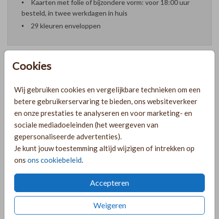
Kaarten met folie of bijzondere vorm: voor 18:00 uur
besteld, in twee werkdagen in huis
29 kleuren enveloppen
Cookies
Formaten en prijzen
Wij gebruiken cookies en vergelijkbare technieken om een
betere gebruikerservaring te bieden, ons websiteverkeer
en onze prestaties te analyseren en voor marketing- en
PRODUCTINFORMATIE
sociale mediadoeleinden (het weergeven van
gepersonaliseerde advertenties).
Je kunt jouw toestemming altijd wijzigen of intrekken op
OMSCHRIJVING
ons
ons cookiebeleid
.
Stoer geboortekaartje voor een jongetje met maanstand in
foliedruk en een denim blauwe achtergrond.
Accepteren
COLLECTIE
Weigeren