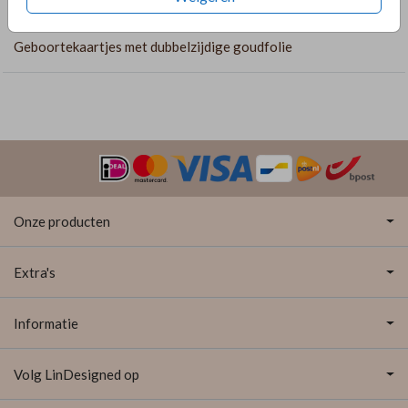
COLLECTIE
Geboortekaartjes met dubbelzijdige goudfolie
Onze producten
Extra's
Informatie
Volg LinDesigned op