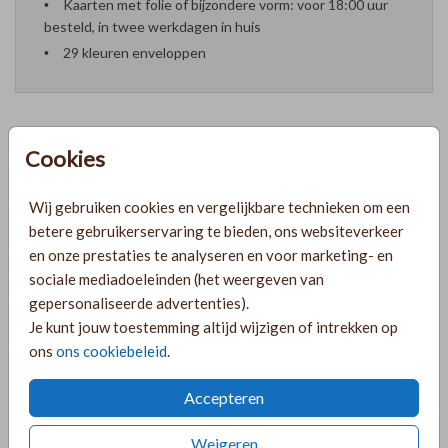
Kaarten met folie of bijzondere vorm: voor 18:00 uur
besteld, in twee werkdagen in huis
29 kleuren enveloppen
Cookies
Formaten en prijzen
Wij gebruiken cookies en vergelijkbare technieken om een
betere gebruikerservaring te bieden, ons websiteverkeer
PRODUCTINFORMATIE
en onze prestaties te analyseren en voor marketing- en
sociale mediadoeleinden (het weergeven van
gepersonaliseerde advertenties).
OMSCHRIJVING
Je kunt jouw toestemming altijd wijzigen of intrekken op
Oudroze geboortekaartje voor een meisje met een bos
ons
ons cookiebeleid
.
pluimen. Wil je liever andere droogbloemen? Kijk in de
editor en ontdek nog veel meer handgetekende
Accepteren
droogbloemen.
Weigeren