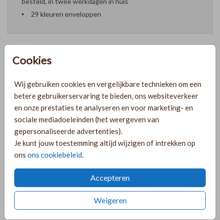
besteld, in twee werkdagen in huis
29 kleuren enveloppen
Cookies
Formaten en prijzen
Wij gebruiken cookies en vergelijkbare technieken om een
betere gebruikerservaring te bieden, ons websiteverkeer
PRODUCTINFORMATIE
en onze prestaties te analyseren en voor marketing- en
sociale mediadoeleinden (het weergeven van
gepersonaliseerde advertenties).
OMSCHRIJVING
Je kunt jouw toestemming altijd wijzigen of intrekken op
ons
ons cookiebeleid
.
Geboortekaartje in de vorm van een roos met de naam
Rosie in folie. Meisjesnaam Roos, Rosa of Rosie.
Accepteren
COLLECTIE
Weigeren
Geboortekaartjes met dubbelzijdige goudfolie