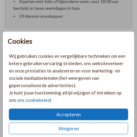
Kaarten met folie of bijzondere vorm: voor 18:00 uur
besteld, in twee werkdagen in huis
29 kleuren enveloppen
Cookies
Formaten en prijzen
Wij gebruiken cookies en vergelijkbare technieken om een
betere gebruikerservaring te bieden, ons websiteverkeer
en onze prestaties te analyseren en voor marketing- en
PRODUCTINFORMATIE
sociale mediadoeleinden (het weergeven van
gepersonaliseerde advertenties).
Je kunt jouw toestemming altijd wijzigen of intrekken op
OMSCHRIJVING
ons
ons cookiebeleid
.
Geboortekaartje in zandkleur voor een tweeling meisje of
jongen. Of beiden. ;)
Accepteren
COLLECTIE
Weigeren