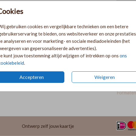
Cookies
Pr
Ki
Wij gebruiken cookies en vergelijkbare technieken om een betere
Ka
gebruikerservaring te bieden, ons websiteverkeer en onze prestaties
volge
te analyseren en voor marketing- en sociale mediadoeleinden (het
Ka
weergeven van gepersonaliseerde advertenties).
twee 
Je kunt jouw toestemming altijd wijzigen of intrekken op ons
ons
29
cookiebeleid
.
Accepteren
Weigeren
Formaten 
Ontwerp zelf jouw kaartje