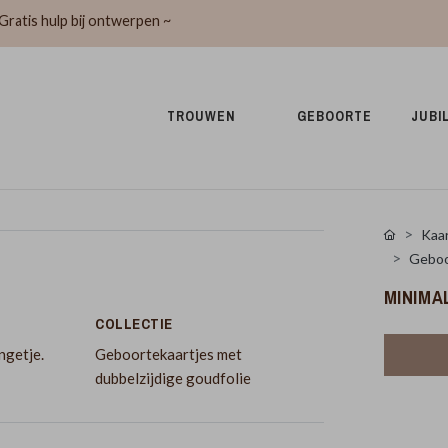
Gratis hulp bij ontwerpen ~
TROUWEN 
GEBOORTE 
JUBI
Kaar
Geboor
MINIMA
COLLECTIE
ngetje.
Geboortekaartjes met
dubbelzijdige goudfolie