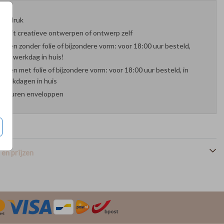
oefdruk
es uit creatieve ontwerpen of ontwerp zelf
arten zonder folie of bijzondere vorm: voor 18:00 uur besteld,
nde werkdag in huis!
arten met folie of bijzondere vorm: voor 18:00 uur besteld, in
werkdagen in huis
 kleuren enveloppen
en prijzen