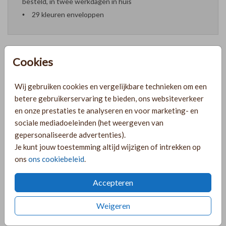
besteld, in twee werkdagen in huis
29 kleuren enveloppen
Cookies
Formaten en prijzen
Wij gebruiken cookies en vergelijkbare technieken om een
betere gebruikerservaring te bieden, ons websiteverkeer
PRODUCTINFORMATIE
en onze prestaties te analyseren en voor marketing- en
sociale mediadoeleinden (het weergeven van
gepersonaliseerde advertenties).
OMSCHRIJVING
Je kunt jouw toestemming altijd wijzigen of intrekken op
ons
ons cookiebeleid
.
Meisjes kaartje met lichtblauwe strikjes. Pas dit kaartje
helemaal naar wens aan en bestel een proefdruk!
Accepteren
COLLECTIE
Weigeren
Geboortekaartjes met dubbelzijdige goudfolie