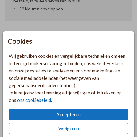
besteld, in twee werkdagen in huis
29 kleuren enveloppen
Cookies
Formaten en prijzen
Wij gebruiken cookies en vergelijkbare technieken om een
betere gebruikerservaring te bieden, ons websiteverkeer
PRODUCTINFORMATIE
en onze prestaties te analyseren en voor marketing- en
sociale mediadoeleinden (het weergeven van
gepersonaliseerde advertenties).
OMSCHRIJVING
Je kunt jouw toestemming altijd wijzigen of intrekken op
Lief geboortekaartje voor een meisje met zandkleur linnen
ons
ons cookiebeleid
.
look achtergrond en goudfolie. Op de voorkant een datum
en naam in goudfolie. Meisjesnaam Juna
Accepteren
COLLECTIE
Weigeren