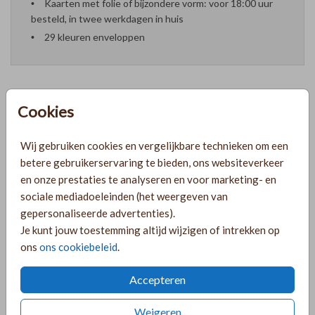
Kaarten met folie of bijzondere vorm: voor 18:00 uur
besteld, in twee werkdagen in huis
29 kleuren enveloppen
Cookies
Formaten en prijzen
Wij gebruiken cookies en vergelijkbare technieken om een
betere gebruikerservaring te bieden, ons websiteverkeer
PRODUCTINFORMATIE
en onze prestaties te analyseren en voor marketing- en
sociale mediadoeleinden (het weergeven van
gepersonaliseerde advertenties).
OMSCHRIJVING
Je kunt jouw toestemming altijd wijzigen of intrekken op
Lief geboortekaartje voor een meisje in een roze kleur met
ons
ons cookiebeleid
.
een lijntekening van een meisje met haar zusje. Pas deze
kaart naar wens aan en kies eventueel voor een andere line
Accepteren
art!
Weigeren