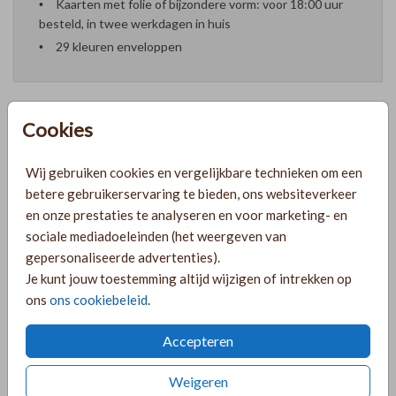
Kaarten met folie of bijzondere vorm: voor 18:00 uur
besteld, in twee werkdagen in huis
29 kleuren enveloppen
Cookies
Formaten en prijzen
Wij gebruiken cookies en vergelijkbare technieken om een
betere gebruikerservaring te bieden, ons websiteverkeer
PRODUCTINFORMATIE
en onze prestaties te analyseren en voor marketing- en
sociale mediadoeleinden (het weergeven van
gepersonaliseerde advertenties).
OMSCHRIJVING
Je kunt jouw toestemming altijd wijzigen of intrekken op
ons
ons cookiebeleid
.
Lief geboortekaartje voor een meisje met roze takjes en
goudfolie. Pas deze kaart naar wens aan in de editor.
Accepteren
Meisjesnaam Anne.
Weigeren
COLLECTIE