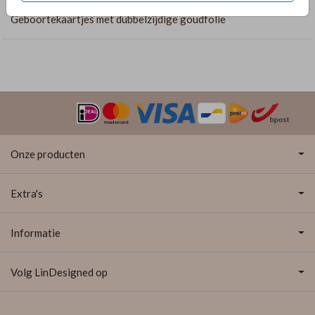
Geboortekaartjes met dubbelzijdige goudfolie
Onze producten
Extra's
Informatie
Volg LinDesigned op