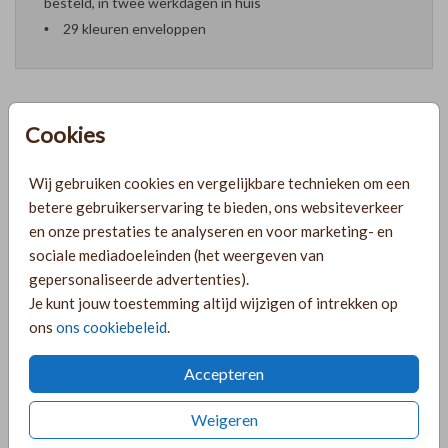
besteld, in twee werkdagen in huis
29 kleuren enveloppen
Cookies
Formaten en prijzen
Wij gebruiken cookies en vergelijkbare technieken om een
betere gebruikerservaring te bieden, ons websiteverkeer
PRODUCTINFORMATIE
en onze prestaties te analyseren en voor marketing- en
sociale mediadoeleinden (het weergeven van
gepersonaliseerde advertenties).
OMSCHRIJVING
Je kunt jouw toestemming altijd wijzigen of intrekken op
Lief geboortekaartje voor een jongetje met een riblook
ons
ons cookiebeleid
.
achtergrond en folie. Het kaartje heeft een zandkleur
achtergrond.
Accepteren
COLLECTIE
Weigeren