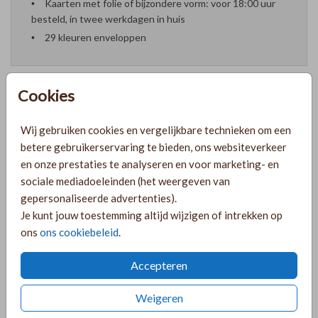
Kaarten met folie of bijzondere vorm: voor 18:00 uur
besteld, in twee werkdagen in huis
29 kleuren enveloppen
Cookies
Formaten en prijzen
Wij gebruiken cookies en vergelijkbare technieken om een
betere gebruikerservaring te bieden, ons websiteverkeer
en onze prestaties te analyseren en voor marketing- en
PRODUCTINFORMATIE
sociale mediadoeleinden (het weergeven van
gepersonaliseerde advertenties).
Je kunt jouw toestemming altijd wijzigen of intrekken op
OMSCHRIJVING
ons
ons cookiebeleid
.
Lief geboortekaartje voor een meisje met een krans van
goudfolie.
Accepteren
COLLECTIE
Weigeren