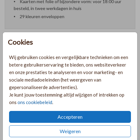
Kaarten met folie of bijzondere vorm: voor 18:00 uur
besteld, in twee werkdagen in huis
29 kleuren enveloppen
Cookies
Formaten en prijzen
Wij gebruiken cookies en vergelijkbare technieken om een
betere gebruikerservaring te bieden, ons websiteverkeer
en onze prestaties te analyseren en voor marketing- en
PRODUCTINFORMATIE
sociale mediadoeleinden (het weergeven van
gepersonaliseerde advertenties).
Je kunt jouw toestemming altijd wijzigen of intrekken op
OMSCHRIJVING
ons
ons cookiebeleid
.
Lief geboortekaartje met bloemen en goudfolie voor een
meisje.
Accepteren
COLLECTIE
Weigeren