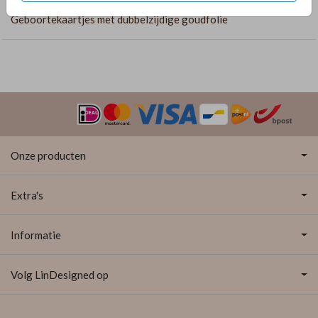
Geboortekaartjes met dubbelzijdige goudfolie
Onze producten
Extra's
Informatie
Volg LinDesigned op