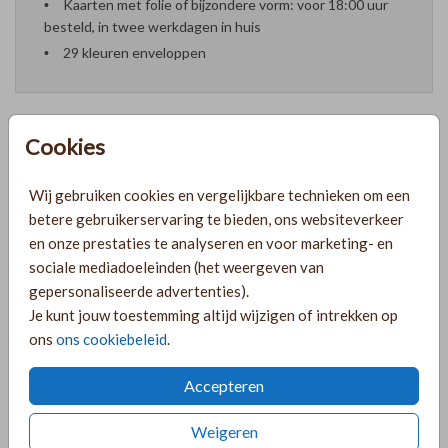
Kaarten met folie of bijzondere vorm: voor 18:00 uur
besteld, in twee werkdagen in huis
29 kleuren enveloppen
Cookies
Formaten en prijzen
Wij gebruiken cookies en vergelijkbare technieken om een
betere gebruikerservaring te bieden, ons websiteverkeer
PRODUCTINFORMATIE
en onze prestaties te analyseren en voor marketing- en
sociale mediadoeleinden (het weergeven van
gepersonaliseerde advertenties).
OMSCHRIJVING
Je kunt jouw toestemming altijd wijzigen of intrekken op
ons
ons cookiebeleid
.
Lief geboortekaartje voor een meisje met roségoudfolie en
handgeschilderde watercolor bloemen. Pas het kaartje naar
Accepteren
wens aan door te kiezen voor een andere kleur folie!
Weigeren
COLLECTIE