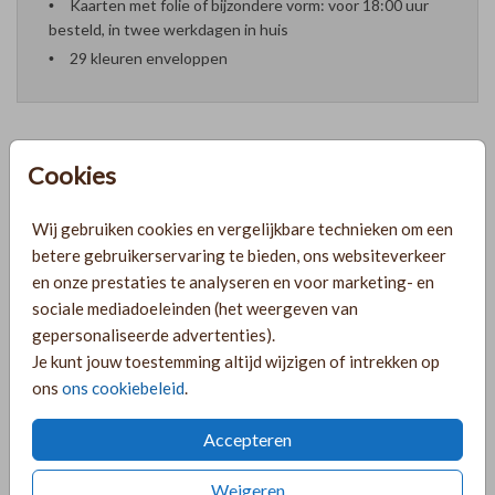
Kaarten met folie of bijzondere vorm: voor 18:00 uur
besteld, in twee werkdagen in huis
29 kleuren enveloppen
Cookies
Formaten en prijzen
Wij gebruiken cookies en vergelijkbare technieken om een
betere gebruikerservaring te bieden, ons websiteverkeer
PRODUCTINFORMATIE
en onze prestaties te analyseren en voor marketing- en
sociale mediadoeleinden (het weergeven van
gepersonaliseerde advertenties).
OMSCHRIJVING
Je kunt jouw toestemming altijd wijzigen of intrekken op
Lief geboortekaartje voor een meisje met een oudroze
ons
ons cookiebeleid
.
achtergrond en de naam in rosegoud foliedruk. Pas het
geboortekaartje naar wens aan door de achtergrondkleur
Accepteren
te wijzigen.
Weigeren