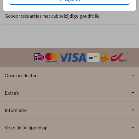
COLLECTIE
Geboortekaartjes met dubbelzijdige goudfolie
Onze producten
Extra's
Informatie
Volg LinDesigned op