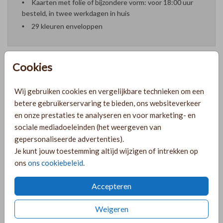
Kaarten met folie of bijzondere vorm: voor 18:00 uur
besteld, in twee werkdagen in huis
29 kleuren enveloppen
Cookies
Formaten en prijzen
Wij gebruiken cookies en vergelijkbare technieken om een
betere gebruikerservaring te bieden, ons websiteverkeer
en onze prestaties te analyseren en voor marketing- en
PRODUCTINFORMATIE
sociale mediadoeleinden (het weergeven van
gepersonaliseerde advertenties).
Je kunt jouw toestemming altijd wijzigen of intrekken op
OMSCHRIJVING
ons
ons cookiebeleid
.
Lief roze geboortekaartje voor een meisje met een cirkel
van goudfolie takjes en daarin een maantje in goudfolie.
Accepteren
COLLECTIE
Weigeren