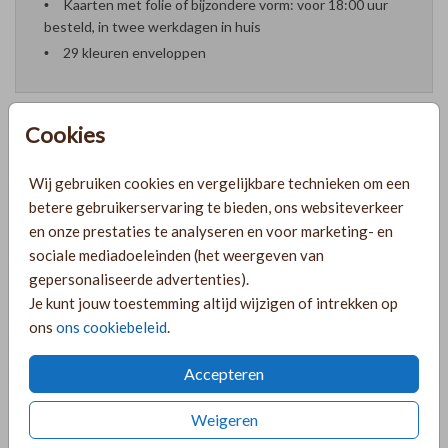
Kaarten met folie of bijzondere vorm: voor 18:00 uur
besteld, in twee werkdagen in huis
29 kleuren enveloppen
Cookies
Formaten en prijzen
Wij gebruiken cookies en vergelijkbare technieken om een
betere gebruikerservaring te bieden, ons websiteverkeer
en onze prestaties te analyseren en voor marketing- en
PRODUCTINFORMATIE
sociale mediadoeleinden (het weergeven van
gepersonaliseerde advertenties).
Je kunt jouw toestemming altijd wijzigen of intrekken op
OMSCHRIJVING
ons
ons cookiebeleid
.
Mooi geboortekaartje voor een meisje met goudfolie, een
rondje en handgeschilderde bloemen.
Accepteren
COLLECTIE
Weigeren