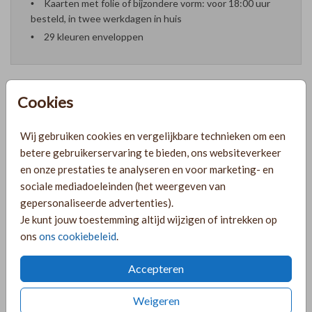
Kaarten met folie of bijzondere vorm: voor 18:00 uur
besteld, in twee werkdagen in huis
29 kleuren enveloppen
Cookies
Formaten en prijzen
Wij gebruiken cookies en vergelijkbare technieken om een
betere gebruikerservaring te bieden, ons websiteverkeer
PRODUCTINFORMATIE
en onze prestaties te analyseren en voor marketing- en
sociale mediadoeleinden (het weergeven van
gepersonaliseerde advertenties).
OMSCHRIJVING
Je kunt jouw toestemming altijd wijzigen of intrekken op
ons
ons cookiebeleid
.
Mooi kraamfeest kaartje om aan je geboortekaartjes te
bevestigen. Met linnenlook achtergrond. Je kan dit kaartje
Accepteren
natuurlijk in de stijl van je kaartje bewerken!
Weigeren
COLLECTIE