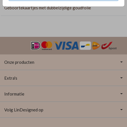
Geboortekaartjes met dubbelzijdige goudfolie
Onze producten
Extra's
Informatie
Volg LinDesigned op