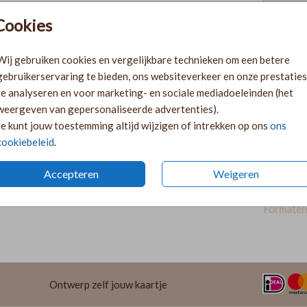
Cookies
Pr
Ki
Wij gebruiken cookies en vergelijkbare technieken om een betere
Ka
gebruikerservaring te bieden, ons websiteverkeer en onze prestaties
volge
te analyseren en voor marketing- en sociale mediadoeleinden (het
Ka
weergeven van gepersonaliseerde advertenties).
twee 
Je kunt jouw toestemming altijd wijzigen of intrekken op ons
ons
29
cookiebeleid
.
Accepteren
Weigeren
Formaten 
Ontwerp zelf jouw kaartje