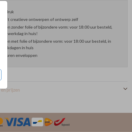
oefdruk
es uit creatieve ontwerpen of ontwerp zelf
arten zonder folie of bijzondere vorm: voor 18:00 uur besteld,
nde werkdag in huis!
arten met folie of bijzondere vorm: voor 18:00 uur besteld, in
werkdagen in huis
 kleuren enveloppen
en prijzen