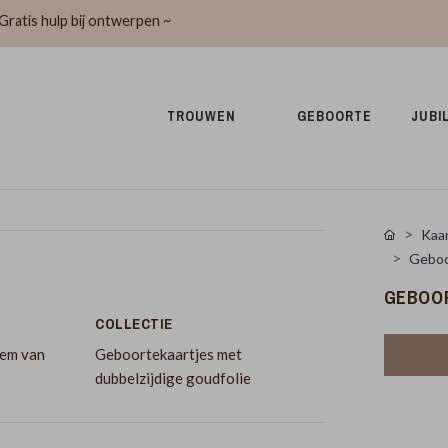
Gratis hulp bij ontwerpen ~
TROUWEN 
GEBOORTE 
JUBI
Kaar
Geboor
GEBOOR
COLLECTIE
oem van
Geboortekaartjes met
dubbelzijdige goudfolie