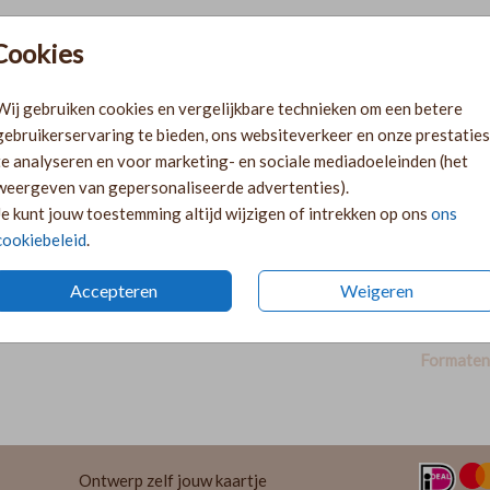
Cookies
Pr
Ki
Wij gebruiken cookies en vergelijkbare technieken om een betere
Ka
gebruikerservaring te bieden, ons websiteverkeer en onze prestaties
volge
te analyseren en voor marketing- en sociale mediadoeleinden (het
Ka
weergeven van gepersonaliseerde advertenties).
twee 
Je kunt jouw toestemming altijd wijzigen of intrekken op ons
ons
29
cookiebeleid
.
Accepteren
Weigeren
Formaten 
Ontwerp zelf jouw kaartje