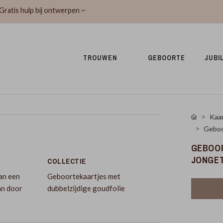
Gratis hulp bij ontwerpen ~
TROUWEN 
GEBOORTE 
JUBI
Kaar
Geboor
GEBOO
JONGE
COLLECTIE
van een
Geboortekaartjes met
an door
dubbelzijdige goudfolie