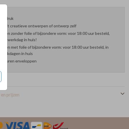
oefdruk
es uit creatieve ontwerpen of ontwerp zelf
arten zonder folie of bijzondere vorm: voor 18:00 uur besteld,
nde werkdag in huis!
arten met folie of bijzondere vorm: voor 18:00 uur besteld, in
werkdagen in huis
 kleuren enveloppen
en prijzen