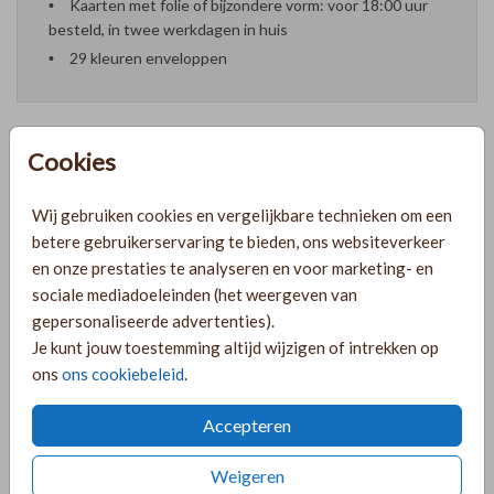
Kaarten met folie of bijzondere vorm: voor 18:00 uur
besteld, in twee werkdagen in huis
29 kleuren enveloppen
Cookies
Formaten en prijzen
Wij gebruiken cookies en vergelijkbare technieken om een
betere gebruikerservaring te bieden, ons websiteverkeer
PRODUCTINFORMATIE
en onze prestaties te analyseren en voor marketing- en
sociale mediadoeleinden (het weergeven van
gepersonaliseerde advertenties).
OMSCHRIJVING
Je kunt jouw toestemming altijd wijzigen of intrekken op
ons
ons cookiebeleid
.
Dubbel linnenlook geboortekaartje met goudfolie voor een
meisje. Je kunt de kaart helemaal naar wens aanpassen in de
Accepteren
online editor.
Weigeren
COLLECTIE