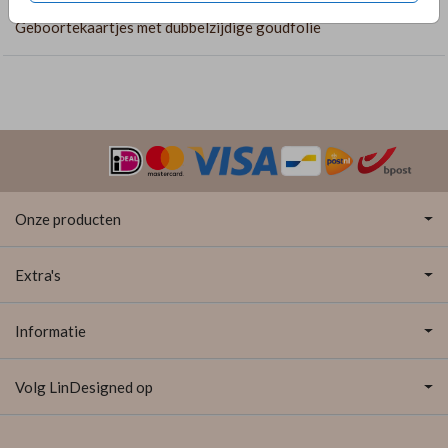
Geboortekaartjes met dubbelzijdige goudfolie
Onze producten
Extra's
Informatie
Volg LinDesigned op