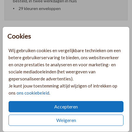
besteld, in twee werkdagen in huis
29 kleuren enveloppen
Cookies
Formaten en prijzen
Wij gebruiken cookies en vergelijkbare technieken om een
betere gebruikerservaring te bieden, ons websiteverkeer
PRODUCTINFORMATIE
en onze prestaties te analyseren en voor marketing- en
sociale mediadoeleinden (het weergeven van
gepersonaliseerde advertenties).
OMSCHRIJVING
Je kunt jouw toestemming altijd wijzigen of intrekken op
ons
ons cookiebeleid
.
Lief geboortekaartje voor een meisje met roestkleur tekst
en geschilderde veldbloemen.
Accepteren
COLLECTIE
Weigeren
Meisje