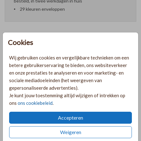
besteld, in twee werkdagen in huis
29 kleuren enveloppen
Cookies
Formaten en prijzen
Wij gebruiken cookies en vergelijkbare technieken om een
betere gebruikerservaring te bieden, ons websiteverkeer
PRODUCTINFORMATIE
en onze prestaties te analyseren en voor marketing- en
sociale mediadoeleinden (het weergeven van
gepersonaliseerde advertenties).
OMSCHRIJVING
Je kunt jouw toestemming altijd wijzigen of intrekken op
Lief geboortekaartje voor een meisje met een
ons
ons cookiebeleid
.
breipatroontje op de achtergrond. Pas het kaartje naar
wens aan of voeg goudfolie toe voor wat extra's!
Accepteren
COLLECTIE
Weigeren