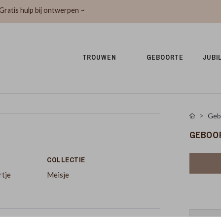
Gratis hulp bij ontwerpen ~
TROUWEN 
GEBOORTE 
JUBI
Geb
GEBOOR
COLLECTIE
rtje
Meisje