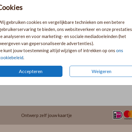
Pr
Cookies
Ki
Ka
Wij gebruiken cookies en vergelijkbare technieken om een betere
volge
gebruikerservaring te bieden, ons websiteverkeer en onze prestaties
Ka
te analyseren en voor marketing- en sociale mediadoeleinden (het
twee 
weergeven van gepersonaliseerde advertenties).
29
Je kunt jouw toestemming altijd wijzigen of intrekken op ons
ons
cookiebeleid
.
Accepteren
Weigeren
Formaten 
Ontwerp zelf jouw kaartje