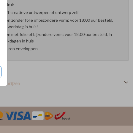
oefdruk
es uit creatieve ontwerpen of ontwerp zelf
arten zonder folie of bijzondere vorm: voor 18:00 uur besteld,
nde werkdag in huis!
arten met folie of bijzondere vorm: voor 18:00 uur besteld, in
werkdagen in huis
 kleuren enveloppen
en prijzen