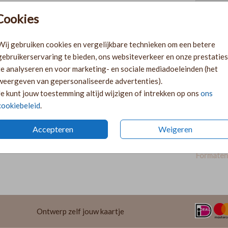
Cookies
Pr
Ki
Wij gebruiken cookies en vergelijkbare technieken om een betere
Ka
gebruikerservaring te bieden, ons websiteverkeer en onze prestaties
volge
te analyseren en voor marketing- en sociale mediadoeleinden (het
Ka
weergeven van gepersonaliseerde advertenties).
twee 
Je kunt jouw toestemming altijd wijzigen of intrekken op ons
ons
29
cookiebeleid
.
Accepteren
Weigeren
Formaten 
Ontwerp zelf jouw kaartje