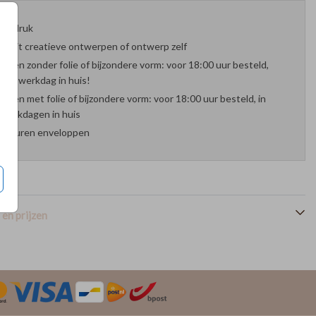
oefdruk
es uit creatieve ontwerpen of ontwerp zelf
arten zonder folie of bijzondere vorm: voor 18:00 uur besteld,
nde werkdag in huis!
arten met folie of bijzondere vorm: voor 18:00 uur besteld, in
werkdagen in huis
 kleuren enveloppen
en prijzen