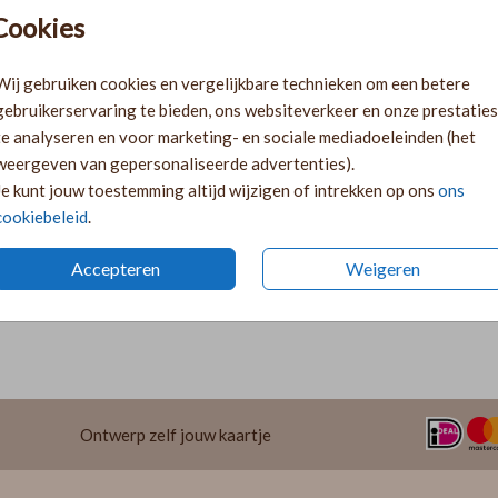
Pr
Cookies
Ki
Ka
Wij gebruiken cookies en vergelijkbare technieken om een betere
volge
gebruikerservaring te bieden, ons websiteverkeer en onze prestaties
Ka
te analyseren en voor marketing- en sociale mediadoeleinden (het
twee 
weergeven van gepersonaliseerde advertenties).
29
Je kunt jouw toestemming altijd wijzigen of intrekken op ons
ons
cookiebeleid
.
Accepteren
Weigeren
Formaten 
Ontwerp zelf jouw kaartje