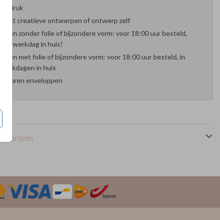
oefdruk
es uit creatieve ontwerpen of ontwerp zelf
arten zonder folie of bijzondere vorm: voor 18:00 uur besteld,
nde werkdag in huis!
arten met folie of bijzondere vorm: voor 18:00 uur besteld, in
werkdagen in huis
 kleuren enveloppen
en prijzen