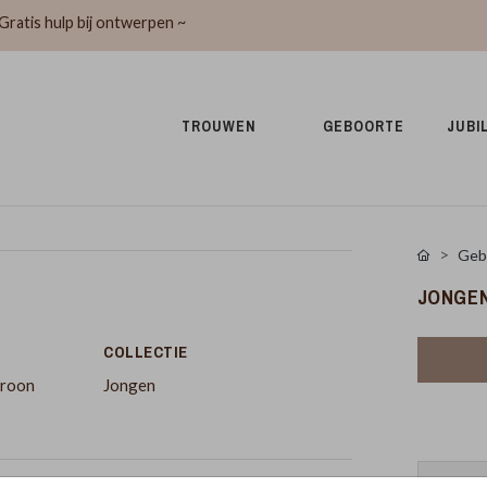
Gratis hulp bij ontwerpen ~
TROUWEN 
GEBOORTE 
JUBI
Geb
JONGEN
COLLECTIE
troon
Jongen